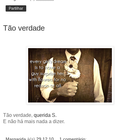
Partilhar
Tão verdade
Tão verdade,
querida S.
E não há mais nada a dizer.
Margarida
à(s)
29.12.10
1 comentário: