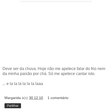
Deve ser da chuva. Hoje não me apetece falar do frio nem
da minha paixão por chá. Só me apetece cantar isto.
... e la la la la la la laaa
Margarida
à(s)
30.12.10
1 comentário:
Partilhar