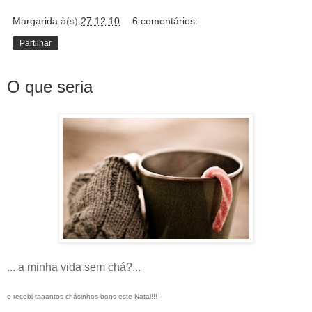
Margarida
à(s)
27.12.10
6 comentários:
Partilhar
O que seria
... a minha vida sem chá?...
e recebi taaantos chásinhos bons este Natal!!!