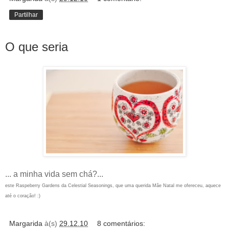
Partilhar
O que seria
... a minha vida sem chá?...
este Raspeberry Gardens da Celestial Seasonings, que uma querida Mãe Natal me ofereceu, aquece
até o coração! :)
Margarida
à(s)
29.12.10
8 comentários: