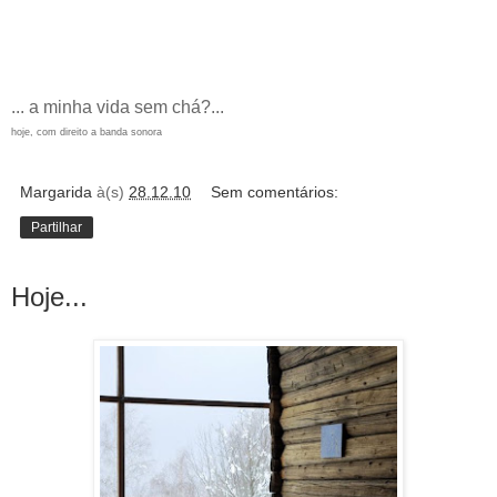
... a minha vida sem chá?...
hoje, com direito a banda sonora
Margarida
à(s)
28.12.10
Sem comentários:
Partilhar
Hoje...